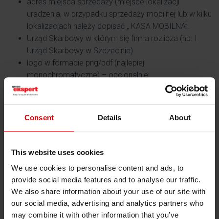
adres miejsca sprzedaży (miejsce lokalizacji
uradzenia, w przypadku sprzedaży mobilnej lub w kilku
lokalizacjach należy dopisać „ KASA MOBILNA”.
Urząd Skarbowy w którym się firma rozlicza (np. I
Urząd Skarbowy w Szczecinie)
logo w formacie png/pdf (najlepiej
monochromatyczne) – opcjonalnie
tekst nagłówka – wg. przepisów musi on być zgodny
z nazwą firmy zarejestrowanych w CEiDG/KRS.
Można dodatkowo dopisać nazwę i adres
Consent
Details
About
punktu/oddziału sprzedaży, nr kontaktowy, nr BDO
tekst stopki (np. dziękujemy zapraszamy ponownie) –
opcjonalnie
This website uses cookies
listę towarów lub usług do zaprogramowania na kasie
We use cookies to personalise content and ads, to
wraz ze stawką vat lub „ z/w” (np. Szafa [23%],
provide social media features and to analyse our traffic.
Truskawki [5%], Usługa montażu [8%], Konsultacja
We also share information about your use of our site with
medyczna [z/w] – nie dotyczy drukarek fiskalnych.
our social media, advertising and analytics partners who
may combine it with other information that you’ve