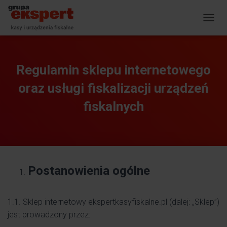
P
R
Z
E
Ł
Regulamin sklepu internetowego
Ą
C
oraz usługi fiskalizacji urządzeń
Z
N
fiskalnych
A
W
I
G
A
C
Postanowienia ogólne
J
Ę
1.1. Sklep internetowy ekspertkasyfiskalne.pl (dalej: „Sklep”)
jest prowadzony przez: